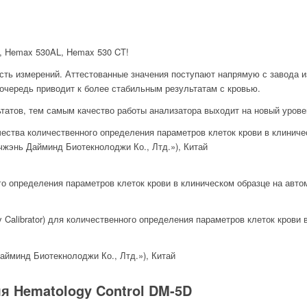
, Hemax 530AL, Hemax 530 CT!
сть измерений. Аттестованные значения поступают напрямую с завода и
 очередь приводит к более стабильным результатам с кровью.
атов, тем самым качество работы анализатора выходит на новый урове
чества количественного определения параметров клеток крови в клиниче
ньчжэнь Дайминд Биотекнолоджи Ко., Лтд.»), Китай
го определения параметров клеток крови в клиническом образце на автома
y Calibrator) для количественного определения параметров клеток крови
Дайминд Биотекнолоджи Ко., Лтд.»), Китай
я Hematology Control DM-5D