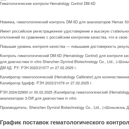
Гематологические контроли Hematology Control DM-5D
Новинка, гематологический контроль DM-5D для анализаторов Hemax 53
Имеет российское регистрационное удостоверение и высокую стабильно
отклонений по сравнению с российским контролем качества, что в свою
Повышая уровень контроля качества — повышаем достоверность результ
Контроль гематологический DM-5D (Hematology Control) для контроля ка
для диагностики in vitro Shenzhen Dymind Biotechnology Co., Ltd., («Шэ
ДМ-5Д РУ: РЗН 2023/21077 от 27.02.2025 г.
Калибратор гематологический (Hematology Calibrator) для количественно
Калибратор 5дифф: РЗН 2023/21079 от 27.02.2025 г.
РЗН 2024/22900 от 05.02.2025 (Калибратор гематологический (Hematolog
анализаторах 3-Diff для диагностики in vitro
Производитель: Shenzhen Dymind Biotechnology Co., Ltd., («Шэньчжэнь 
График поставок гематологического контрол