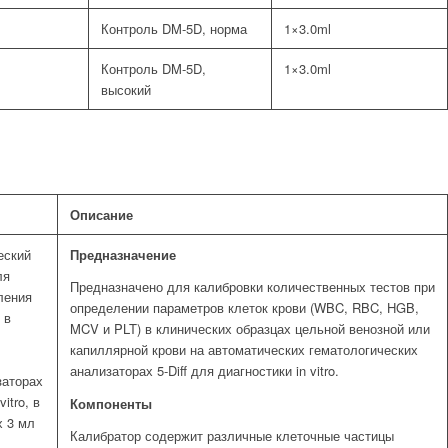
Контроль DM-5D, норма
1×3.0ml
Контроль DM-5D,
1×3.0ml
высокий
Описание
еский
Предназначение
ля
Предназначено для калибровки количественных тестов при
ления
определении параметров клеток крови (WBC, RBC, HGB,
 в
MCV и PLT) в клинических образцах цельной венозной или
капиллярной крови на автоматических гематологических
анализаторах 5-Diff для диагностики in vitro.
заторах
vitro, в
Компоненты
х 3 мл
Калибратор содержит различные клеточные частицы