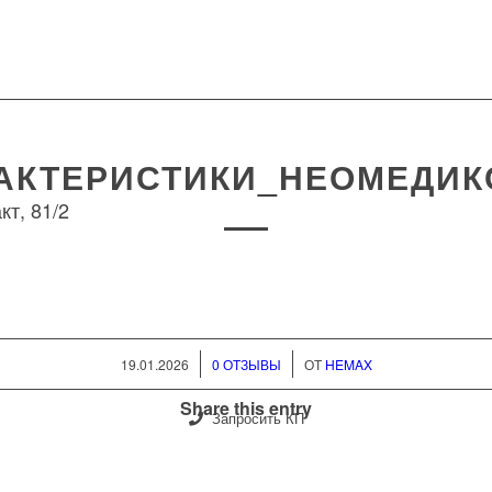
АКТЕРИСТИКИ_НЕОМЕДИК
кт, 81/2
/
/
19.01.2026
0 ОТЗЫВЫ
ОТ
HEMAX
Share this entry
Запросить КП