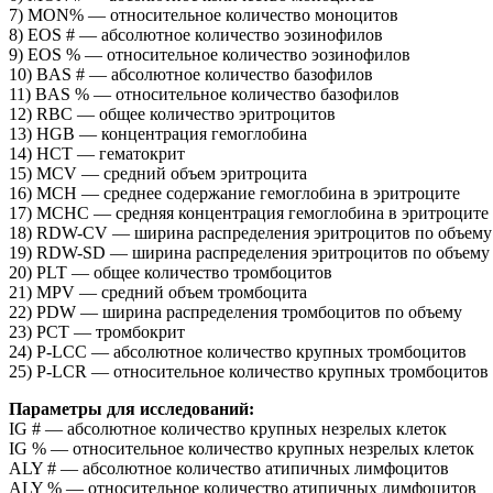
7) MON% — относительное количество моноцитов
8) EOS # — абсолютное количество эозинофилов
9) EOS % — относительное количество эозинофилов
10) BAS # — абсолютное количество базофилов
11) BAS % — относительное количество базофилов
12) RBC — общее количество эритроцитов
13) HGB — концентрация гемоглобина
14) HCT — гематокрит
15) MCV — cредний объем эритроцита
16) MCH — cреднее содержание гемоглобина в эритроците
17) MCHC — cредняя концентрация гемоглобина в эритроците
18) RDW-CV — ширина распределения эритроцитов по объем
19) RDW-SD — ширина распределения эритроцитов по объему
20) PLT — общее количество тромбоцитов
21) MPV — средний объем тромбоцита
22) PDW — ширина распределения тромбоцитов по объему
23) PCT — тромбокрит
24) P-LCC — абсолютное количество крупных тромбоцитов
25) P-LCR — относительное количество крупных тромбоцитов
Параметры для исследований:
IG # — абсолютное количество крупных незрелых клеток
IG % — относительное количество крупных незрелых клеток
ALY # — абсолютное количество атипичных лимфоцитов
ALY % — относительное количество атипичных лимфоцитов