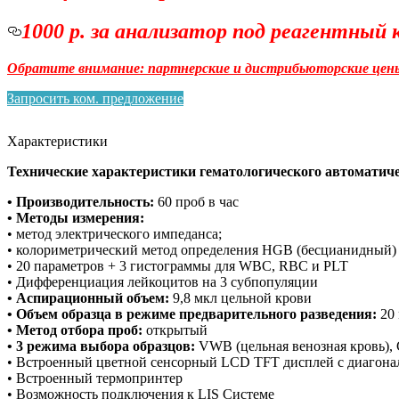
1000 р. за анализатор под реагентный
Обратите внимание: партнерские и дистрибьюторские цены
Запросить ком. предложение
Характеристики
Технические характеристики гематологического автомати
• Производительность:
60 проб в час
• Методы измерения:
• метод электрического импеданса;
• колориметрический метод определения HGB (бесцианидный)
• 20 параметров + 3 гистограммы для WBC, RBC и PLT
• Дифференциация лейкоцитов на 3 субпопуляции
• Аспирационный объем:
9,8 мкл цельной крови
• Объем образца в режиме предварительного разведения:
20 
• Метод отбора проб:
открытый
• 3 режима выбора образцов:
VWB (цельная венозная кровь), 
• Встроенный цветной сенсорный LCD TFT дисплей с диагона
• Встроенный термопринтер
• Возможность подключения к LIS Системе