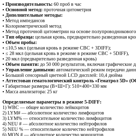
• Производительность:
60 проб в час
• Основной метод:
проточная цитометрия
• Дополнительные методы:
• Метод импедансов
• Колориметрический метод
• Метод проточной цитометрии на основе полупроводникового
• Тип образца:
цельная кровь, предварительно разведенная кро
• Объем пробы:
• ≤10,5 мкл (цельная кровь в режиме CBC + 3DIFF);
• ≤ 28 мкл (цельная кровь в режиме в режиме CBC + 5DIFF),
• 20 мкл (предварительно разведенная кровь)
• Объем памяти:
до 50 000 результатов, включая графические 
• Управление данными:
автоматический режим передачи данн
• Большой сенсорный цветной LCD дисплей: 10,4 дюйма
• Аттестован гематологический контроль «Гематрол 5D» (О
• Габаритные размеры (В×Ш×Г): 510×400×330 мм
• Масса анализатора: 25 кг
Определяемые параметры в режиме 5-DIFF:
1) WBC — общее количество лейкоцитов
2) LYM# — абсолютное количество лимфоцитов
3) LYM% — относительное количество лимфоцитов
4) NEU # — абсолютное количество нейтрофилов
5) NEU % — относительное количество нейтрофилов
6) MON # — абсолютное количество моноцитов