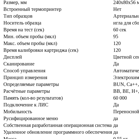
Размер, мм
240х80х56 
Встроенный термопринтер
Нет
Тип образцов
Артериальна
Носитель образца
игла для сб
Время на тест (сек)
60 сек
Мин. объем пробы (мкл)
95
Макс. объем пробы (мкл)
120
Время калибровки картриджа (сек)
120
Дисплей
Цветной се
Сканирование
Да
Способ управления
Автоматиче
Принцип измерения
Электрохим
Определяемые параметры
BUN, Ca++, 
Расчётные параметры
BB, BE, H+,
Память (кол-во результатов)
60 000
Подключение к ЛИС
Да
Мобильность
Переносно
Русифицированное меню
да
Собственная разработанная операционная система
да
Удаленное обновление программного обеспечения
да
Масса
0,55 кг