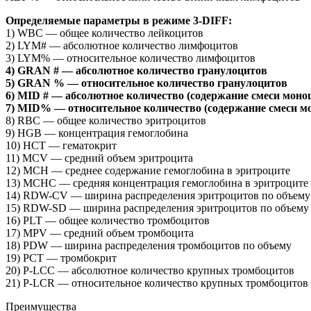
Определяемые параметры в режиме 3-DIFF:
1) WBC — общее количество лейкоцитов
2) LYM# — абсолютное количество лимфоцитов
3) LYM% — относительное количество лимфоцитов
4) GRAN # — абсолютное количество гранулоцитов
5) GRAN % — относительное количество гранулоцитов
6) MID # — абсолютное количество (содержание смеси моноц
7) MID% — относительное количество (содержание смеси мо
8) RBC — общее количество эритроцитов
9) HGB — концентрация гемоглобина
10) HCT — гематокрит
11) MCV — cредний объем эритроцита
12) MCH — cреднее содержание гемоглобина в эритроците
13) MCHC — cредняя концентрация гемоглобина в эритроците
14) RDW-CV — ширина распределения эритроцитов по объем
15) RDW-SD — ширина распределения эритроцитов по объему
16) PLT — общее количество тромбоцитов
17) MPV — средний объем тромбоцита
18) PDW — ширина распределения тромбоцитов по объему
19) PCT — тромбокрит
20) P-LCC — абсолютное количество крупных тромбоцитов
21) P-LCR — относительное количество крупных тромбоцитов
Преимущества