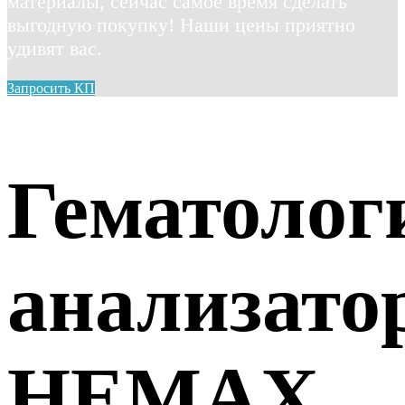
материалы, сейчас самое время сделать
выгодную покупку! Наши цены приятно
удивят вас.
Запросить КП
Гематолог
анализато
HEMAX