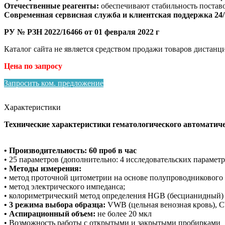
Отечественные реагенты:
обеспечивают стабильность поставо
Современная сервисная служба и клиентская поддержка 24/
РУ № РЗН 2022/16466 от 01 февраля 2022 г
Каталог сайта не является средством продажи товаров дистанц
Цена по запросу
Запросить ком. предложение
Характеристики
Технические характеристики гематологического автомати
• Производительность: 60 проб в час
• 25 параметров (дополнительно: 4 исследовательских парамет
• Методы измерения:
• метод проточной цитометрии на основе полупроводникового 
• метод электрического импеданса;
• колориметрический метод определения HGB (бесцианидный)
• 3 режима выбора образца:
VWB (цельная венозная кровь), C
• Аспирационный объем:
не более 20 мкл
• Возможность работы с открытыми и закрытыми пробирками