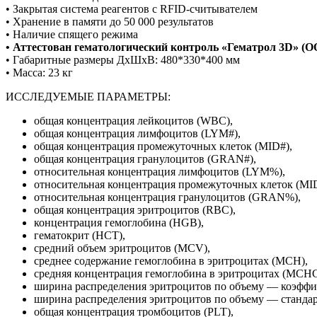
• Закрытая система реагентов с RFID-считывателем
• Хранение в памяти до 50 000 результатов
• Наличие спящего режима
• Аттестован гематологический контроль «Гематрол 3D» (ОО
• Габаритные размеры ДхШхВ: 480*330*400 мм
• Масса: 23 кг
ИССЛЕДУЕМЫЕ ПАРАМЕТРЫ:
общая концентрация лейкоцитов (WBC),
общая концентрация лимфоцитов (LYM#),
общая концентрация промежуточных клеток (MID#),
общая концентрация гранулоцитов (GRAN#),
относительная концентрация лимфоцитов (LYM%),
относительная концентрация промежуточных клеток (MI
относительная концентрация гранулоцитов (GRAN%),
общая концентрация эритроцитов (RBC),
концентрация гемоглобина (HGB),
гематокрит (HCT),
средний объем эритроцитов (MCV),
среднее содержание гемоглобина в эритроцитах (MCH),
средняя концентрация гемоглобина в эритроцитах (MCHC
ширина распределения эритроцитов по объему — коэфф
ширина распределения эритроцитов по объему — станда
общая концентрация тромбоцитов (PLT),