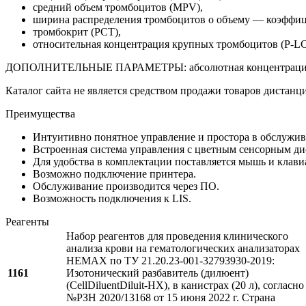
средний объем тромбоцитов (MPV),
ширина распределения тромбоцитов о объему — коэффи
тромбокрит (PCT),
относительная концентрация крупных тромбоцитов (P-L
ДОПОЛНИТЕЛЬНЫЕ ПАРАМЕТРЫ: абсолютная концентрация 
Каталог сайта не является средством продажи товаров дистанц
Преимущества
Интуитивно понятное управление и простора в обслужив
Встроенная система управления с цветным сенсорным ди
Для удобства в комплектации поставляется мышь и клави
Возможно подключение принтера.
Обслуживание производится через ПО.
Возможность подключения к LIS.
Реагенты
Набор реагентов для проведения клинического
анализа крови на гематологических анализаторах
НЕМАХ по ТУ 21.20.23-001-32793930-2019:
1161
Изотонический разбавитель (дилюент)
(CellDiluentDiluit-HX), в канистрах (20 л), согласн
№РЗН 2020/13168 от 15 июня 2022 г. Страна