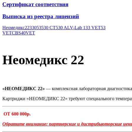
Сертификат соответствия
Выписка из реестра лицензий
Неомедикс22
330
53
530 CT
530 AL
V-Lab 1
33 VET
53
VET
CBS40VET
Неомедикс 22
«НЕОМЕДИКС 22»
— комплексная лабораторная диагностика 
Картриджи «НЕОМЕДИКС 22» требуют специального температурно
ОТ 600 000р.
Обратите внимание: партнерские и дистрибьюторские цены